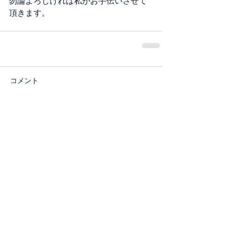
勿論よろしければ私がお手伝いさせて
頂きます。
コメント
コメントを追加…
城戸ファイナンシャルプラ
ンニング事務所
〒241-0835